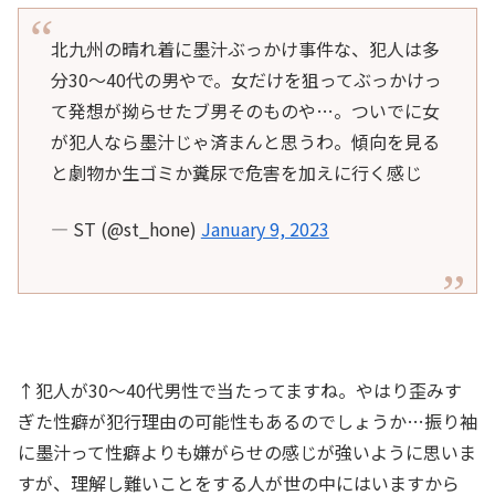
北九州の晴れ着に墨汁ぶっかけ事件な、犯人は多
分30〜40代の男やで。女だけを狙ってぶっかけっ
て発想が拗らせたブ男そのものや…。ついでに女
が犯人なら墨汁じゃ済まんと思うわ。傾向を見る
と劇物か生ゴミか糞尿で危害を加えに行く感じ
— ST (@st_hone)
January 9, 2023
↑犯人が30〜40代男性で当たってますね。やはり歪みす
ぎた性癖が犯行理由の可能性もあるのでしょうか…振り袖
に墨汁って性癖よりも嫌がらせの感じが強いように思いま
すが、理解し難いことをする人が世の中にはいますから