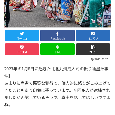
Twitter
Facebook
はてブ
Pocket
LINE
コピー
2023.01.25
2023年の1月8日に起きた【北九州成人式の振り袖墨汁事
件】
あまりに卑劣で悪質な犯行で、個人的に怒りがこみ上げて
きたこともあり印象に残っています。今回犯人が逮捕され
ましたが否認しているそうで、真実を話してほしいですよ
ね。