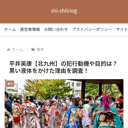
shi-shiblog
ホーム
運営者情報
お問い合わせ
プライバシーポリシー
サイト
ホーム
事件
平井英康【北九州】の犯行動機や目的は？
黒い液体をかけた理由を調査！
事件