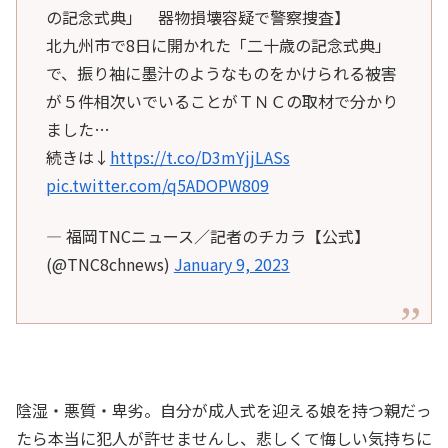
の記念式典」 器物損壊容疑で警察捜査】
北九州市で8日に開かれた「二十歳の記念式典」
で、振り袖に墨汁のようなものをかけられる被害
が５件相次いでいることがＴＮＣの取材で分かり
ました…
続きは↓
https://t.co/D3mYjjLASs
pic.twitter.com/q5ADOPW809
— 福岡TNCニュース／記者のチカラ【公式】
(@TNC8chnews)
January 9, 2023
陰湿・悪質・卑劣。自分が成人式を迎える娘を持つ親だっ
たら本当に犯人が許せませんし、悲しくて悔しい気持ちに