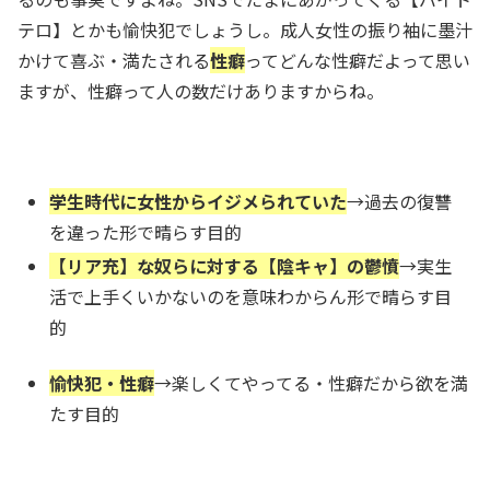
テロ】とかも愉快犯でしょうし。成人女性の振り袖に墨汁
かけて喜ぶ・満たされる
性癖
ってどんな性癖だよって思い
ますが、性癖って人の数だけありますからね。
学生時代に女性からイジメられていた
→過去の復讐
を違った形で晴らす目的
【リア充】な奴らに対する【陰キャ】の鬱憤
→実生
活で上手くいかないのを意味わからん形で晴らす目
的
愉快犯・性癖
→楽しくてやってる・性癖だから欲を満
たす目的