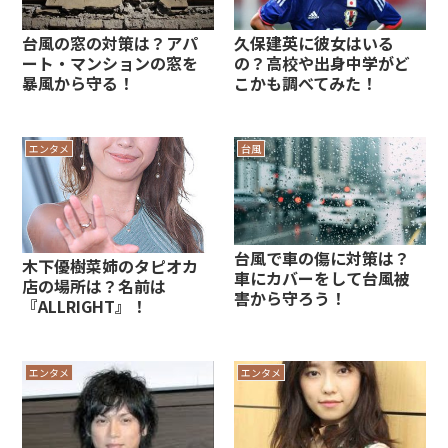
台風の窓の対策は？アパ
久保建英に彼女はいる
ート・マンションの窓を
の？高校や出身中学がど
暴風から守る！
こかも調べてみた！
エンタメ
台風
台風で車の傷に対策は？
木下優樹菜姉のタピオカ
車にカバーをして台風被
店の場所は？名前は
害から守ろう！
『ALLRIGHT』！
エンタメ
エンタメ