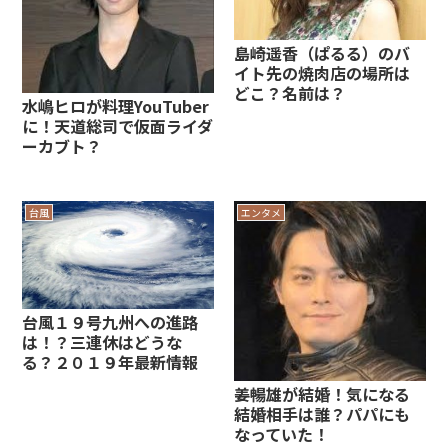
島崎遥香（ぱるる）のバ
イト先の焼肉店の場所は
どこ？名前は？
水嶋ヒロが料理YouTuber
に！天道総司で仮面ライダ
ーカブト？
台風
エンタメ
台風１９号九州への進路
は！？三連休はどうな
る？２０１９年最新情報
姜暢雄が結婚！気になる
結婚相手は誰？パパにも
なっていた！