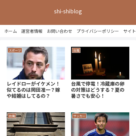
shi-shiblog
ホーム
運営者情報
お問い合わせ
プライバシーポリシー
サイト
スポーツ
台風
レイドローがイケメン！
台風で停電！冷蔵庫の卵
似てるのは岡田准一？嫁
の対策はどうする？夏の
や結婚はしてるの？
暑さでも安心！
台風
サッカー