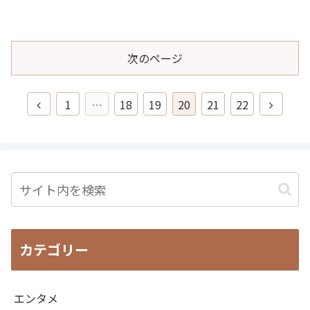
次のページ
前
次
1
…
18
19
20
21
22
へ
へ
カテゴリー
エンタメ