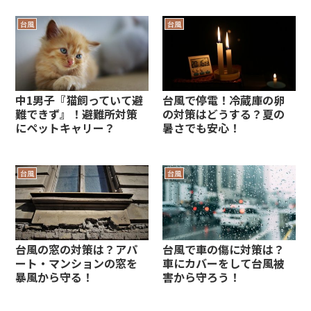
台風
台風
中1男子『猫飼っていて避
台風で停電！冷蔵庫の卵
難できず』！避難所対策
の対策はどうする？夏の
にペットキャリー？
暑さでも安心！
台風
台風
台風の窓の対策は？アパ
台風で車の傷に対策は？
ート・マンションの窓を
車にカバーをして台風被
暴風から守る！
害から守ろう！