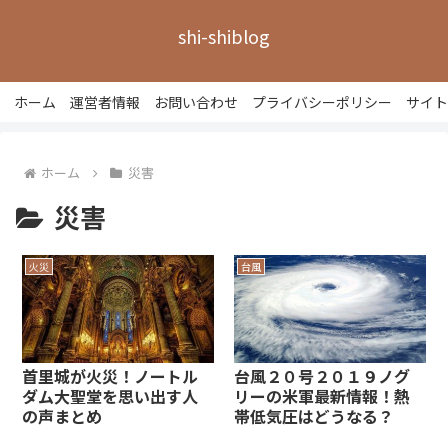
shi-shiblog
ホーム
運営者情報
お問い合わせ
プライバシーポリシー
サイト
ホーム
災害
災害
火災
台風
首里城が火災！ノートル
台風２０号２０１９ノグ
ダム大聖堂を思い出す人
リーの米軍最新情報！熱
の声まとめ
帯低気圧はどうなる？